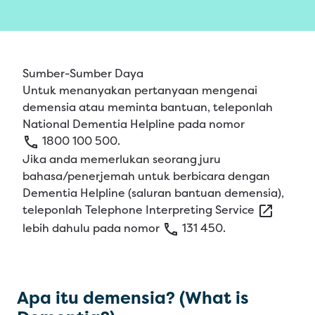
Sumber-Sumber Daya
Untuk menanyakan pertanyaan mengenai
demensia atau meminta bantuan, teleponlah
National
Dementia
Helpline
pada nomor
1800
100
500
.
Jika anda memerlukan seorang juru
bahasa/penerjemah untuk berbicara dengan
Dementia Helpline (saluran bantuan demensia),
teleponlah
Telephone
Interpreting
Service
lebih dahulu pada nomor
131
450
.
Apa itu demensia? (What is